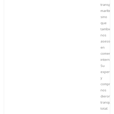
transpor
marítimo
sino
que
también
nos
asesoró
en
comerci
internac
Su
experien
y
comprom
nos
dieron
tranquil
total.