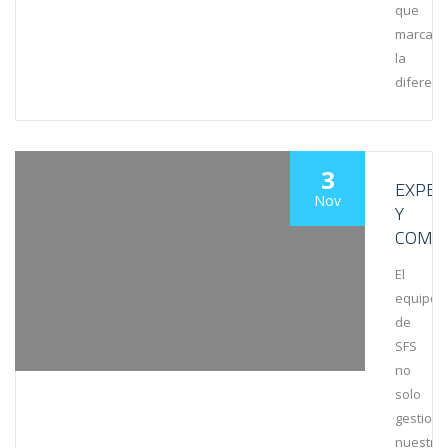
que
marca
la
diferenc
3
EXPER
Nov
Y
COMP
El
equipo
de
SFS
no
solo
gestionó
nuestro