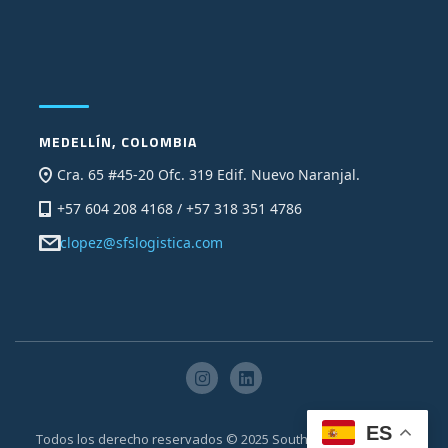
MEDELLÍN, COLOMBIA
Cra. 65 #45-20 Ofc. 319 Edif. Nuevo Naranjal.
+57 604 208 4168 / +57 318 351 4786
clopez@sfslogistica.com
ES
Todos los derecho reservados © 2025 South Florida Solutions