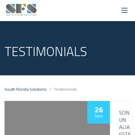
TESTIMONIALS
>
South Florida Solutions
Testimonials
26
SON
Nov
UN
ALIAD
ESTRA