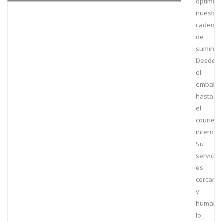
optimiz
nuestra
cadena
de
suminist
Desde
el
embalaj
hasta
el
courier
internac
Su
servicio
es
cercano
y
humano
lo