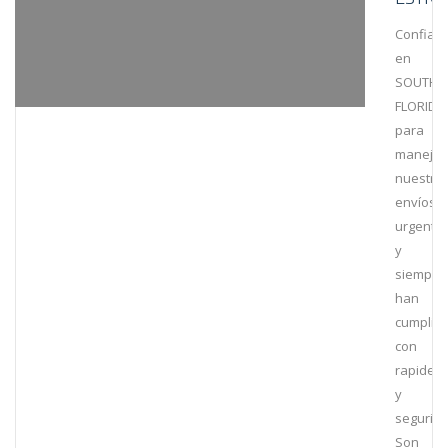
Confiam
en
SOUTH
FLORIDA
para
manejar
nuestro
envíos
urgente
y
siempre
han
cumplid
con
rapidez
y
segurida
Son