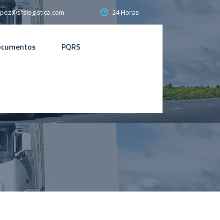
24 Horas
opez@sfslogistica.com
ocumentos
PQRS