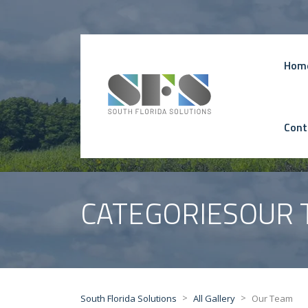
Hom
Cont
CATEGORIESOUR
>
>
South Florida Solutions
All Gallery
Our Team