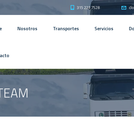
315 221 7528
cl
e
Nosotros
Transportes
Servicios
D
acto
 TEAM